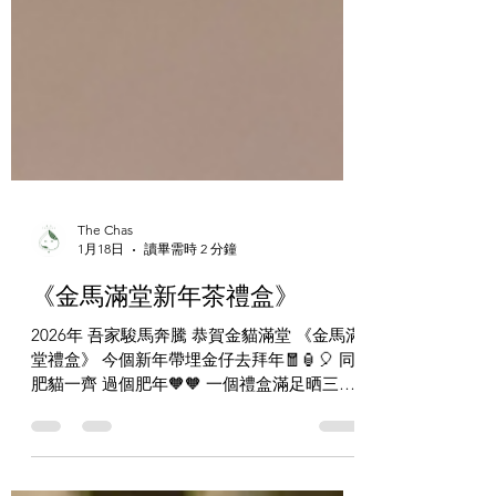
The Chas
1月18日
讀畢需時 2 分鐘
《金馬滿堂新年茶禮盒》
2026年 吾家駿馬奔騰 恭賀金貓滿堂 《金馬滿
堂禮盒》 今個新年帶埋金仔去拜年🧧🏮🎈 同
肥貓一齊 過個肥年🧡🧡 一個禮盒滿足晒三個
願望 禮盒內容包括: 1. 「米斯特里」抽抽樂！
飲茶之前抽返個盲盒 盲盒可能會有： 本地製