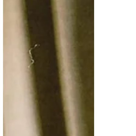
作3D print 懷舊米通蓋碗掛飾 概念用上我們
香港日常使用到的米通碗 在燈光投射下，會
看見蓋碗掛飾呈現米通效果 本地製作3D print
西施茶壺掛飾 茶壺圓圓可愛形狀 想起我們到
酒樓的一盅兩件 潮州手工木馬茶寵 來自潮州
陶藝家-蔡煜堅的作品 茶寵底座可配搭茶匙茶
則使用 可用作觀賞 又可以配搭茶席 2. 💰祝賀
你黃金萬兩 『金桂』最掂係你 《金桂花 麻粟
老欉紅茶》 茶包 2025 秋桂 淡淡的果香，帶
著溫暖的花蜜氣息，金桂花與木質香老欉紅茶
葉混合配搭，茶湯呈現琥珀色澤，味道轉為麥
芽糖的甜，餘韻滲透花香。 3. 穿金帶銀又戴
銅 馬年『銅』你一齊駿馬奔騰 《大師工藝 自
然農法 銅駿眉紅茶》 品種：金玫瑰 産地：坳
頭 武夷山稀有種植品種，製作採用了烏龍茶
的搖青工藝，激發茶葉深層芳香物質，琥珀色
茶湯氤氳著熟果蜜香與