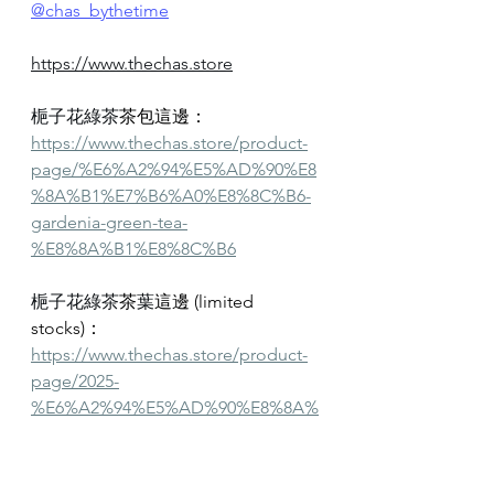
@chas_bythetime
https://www.thechas.store
梔子花綠茶
茶包這邊：
https://www.thechas.store/product-
page/%E6%A2%94%E5%AD%90%E8
%8A%B1%E7%B6%A0%E8%8C%B6-
gardenia-green-tea-
%E8%8A%B1%E8%8C%B6
梔子花綠茶
茶
葉
這邊 (limited 
stocks)：
https://www.thechas.store/product-
page/2025-
%E6%A2%94%E5%AD%90%E8%8A%
B1%E7%B6%A0%E8%8C%B6-25g
DIY食譜
茶食譜