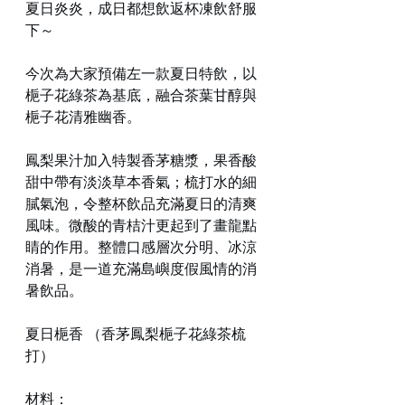
夏日炎炎，成日都想飲返杯凍飲舒服
下～
今次為大家預備左一款夏日特飲，以
梔子花綠茶為基底，融合茶葉甘醇與
梔子花清雅幽香。
鳳梨果汁加入特製香茅糖漿，果香酸
甜中帶有淡淡草本香氣；梳打水的細
膩氣泡，令整杯飲品充滿夏日的清爽
風味。微酸的青桔汁更起到了畫龍點
睛的作用。整體口感層次分明、冰涼
消暑，是一道充滿島嶼度假風情的消
暑飲品。
夏日梔香 （香茅鳳梨梔子花綠茶梳
打）
材料：