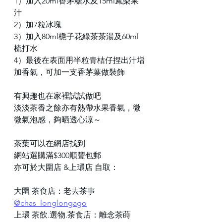
1）加入20ml香茅糖水及15ml鳳梨果
汁
2）加7粒冰塊
3）加入80ml梔子花綠茶茶湯及60ml
梳打水
4）最後在表面用半粒青桔仔捏出汁增
加香氣，可加一支香茅葉做裝飾
有興趣也在家裡試試做吧
淡淡茶香之餘亦有熱帶水果香氣，微
微氣泡感，夠晒透心涼～
茶葉可以在網店找到
網站選購滿$300順豐包郵
亦可於大圍店 &上環店 自取：
大圍 茶食店：老去茶事 
@chas_longlongago
上環 茶飲.選物.茶食店：離念茶蒔 