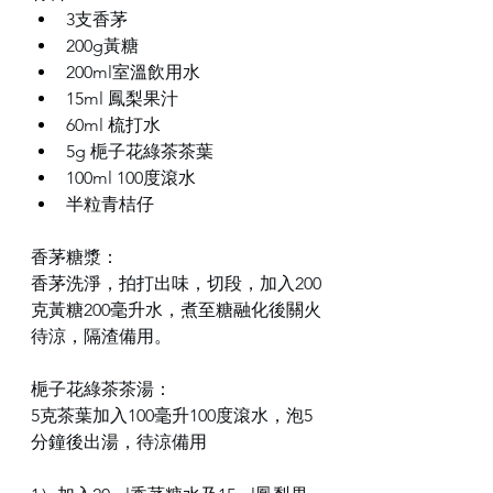
3支香茅
200g黃糖
200ml室溫飲用水
15ml 鳳梨果汁
60ml 梳打水
5g 梔子花綠茶茶葉
100ml 100度滾水
半粒青桔仔
香茅糖漿：
香茅洗淨，拍打出味，切段，加入200
克黃糖200毫升水，煮至糖融化後關火
待涼，隔渣備用。
梔子花綠茶茶湯：
5克茶葉加入100毫升100度滾水，泡5
分鐘後出湯，待涼備用