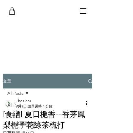
文章
All Posts
The Chas
All Posts
7月5日
讀畢需時 1 分鐘
[食譜] 夏日梔香--香茅鳳
禮盒🎁
梨梔子花綠茶梳打
初學者的茶知識
茶食譜