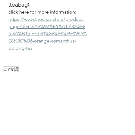
(teabag)
click here for more information:
https://www.thechas.store/product-
page/%E6%A9%99%E6%A1%82%E8
%8A%B1%E7%83%8F%E9%BE%8D%
E8%8C%B6-orange-osmanthus-
oolong-tea
DIY食譜
茶食譜
查看全部
最新文章