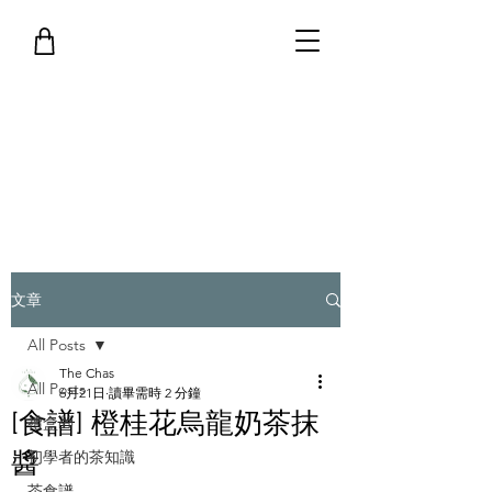
文章
All Posts
The Chas
All Posts
6月21日
讀畢需時 2 分鐘
[食譜] 橙桂花烏龍奶茶抹
禮盒🎁
醬
初學者的茶知識
茶食譜