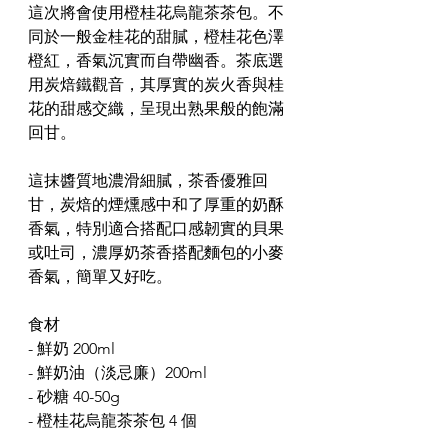
這次將會使用橙桂花烏龍茶茶包。不
同於一般金桂花的甜膩，橙桂花色澤
橙紅，香氣沉實而自帶幽香。茶底選
用炭焙鐵觀音，其厚實的炭火香與桂
花的甜感交織，呈現出熟果般的飽滿
回甘。
這抹醬質地濃滑細膩，茶香優雅回
甘，炭焙的煙燻感中和了厚重的奶酥
香氣，特別適合搭配口感韌實的貝果
或吐司，濃厚奶茶香搭配麵包的小麥
香氣，簡單又好吃。
食材  
- 鮮奶 200ml  
- 鮮奶油（淡忌廉）200ml  
- 砂糖 40-50g  
- 橙桂花烏龍茶茶包 4 個  