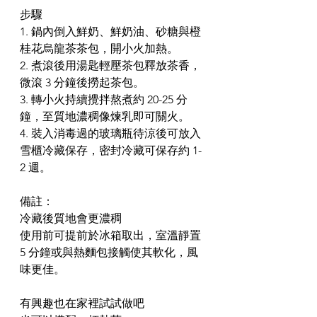
步驟
1. 鍋內倒入鮮奶、鮮奶油、砂糖與橙
桂花烏龍茶茶包，開小火加熱。  
2. 煮滾後用湯匙輕壓茶包釋放茶香，
微滾 3 分鐘後撈起茶包。  
3. 轉小火持續攪拌熬煮約 20-25 分
鐘，至質地濃稠像煉乳即可關火。  
4. 裝入消毒過的玻璃瓶待涼後可放入
雪櫃冷藏保存，密封冷藏可保存約 1-
2 週。
備註：
冷藏後質地會更濃稠
使用前可提前於冰箱取出，室溫靜置 
5 分鐘或與熱麵包接觸使其軟化，風
味更佳。
有興趣也在家裡試試做吧