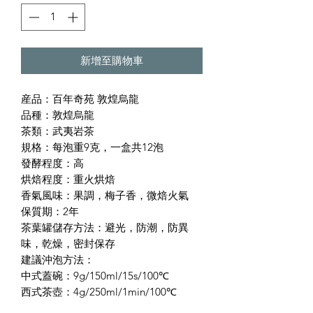
新增至購物車
産品：百年奇苑 敦煌烏龍
品種：敦煌烏龍
茶類：武夷岩茶
規格：每泡重9克，一盒共12泡
發酵程度：高
烘焙程度：重火烘焙
香氣風味：果調，梅子香，微焙火氣
保質期：2年
茶葉罐儲存方法：避光，防潮，防異
味，乾燥，密封保存
建議沖泡方法：
中式蓋碗：9g/150ml/15s/100℃
西式茶壺：4g/250ml/1min/100℃