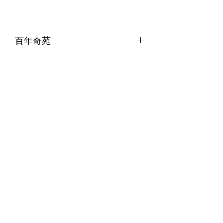
百年奇苑
產自福建武夷山
純手工包裝
一粒一泡
沖泡方便 送禮佳品
用100度熱水沖泡，隨泡隨飲
中式蓋碗一次使用一粒，每次浸泡數秒
如用西式茶壺可分兩次使用，每次浸泡
時間不宜超過1分鐘