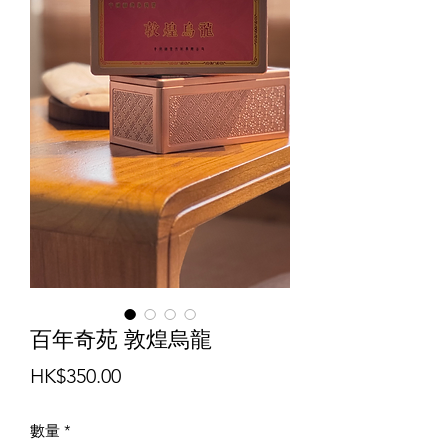
百年奇苑 敦煌烏龍
價
HK$350.00
格
數量
*