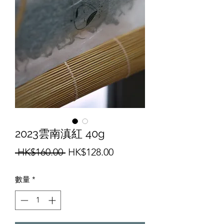
2023雲南滇紅 40g
一
促
 HK$160.00 
HK$128.00
般
銷
數量
*
價
價
格
格