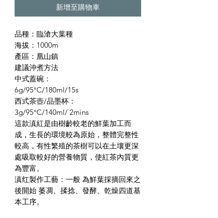
新增至購物車
品種：臨滄大葉種
海拔：1000m
產區：凰山鎮
建議沖煮方法
中式蓋碗：
6g/95°C/180ml/15s
西式茶壺/品墨杯：
3g/95°C/140ml/ 2mins
這款滇紅是由樹齡較老的鮮葉加工而
成，生長的環境較為原始，整體完整性
較高，有性繁殖的茶樹可以在土壤更深
處吸取較好的營養物質，使紅茶內質更
為豐富。
滇红製作工藝：一般 為鮮葉採摘回來之
後開始 萎凋、揉捻、發酵、乾燥四道基
本工序。