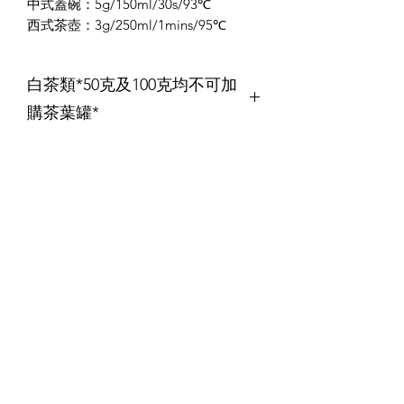
中式蓋碗：5g/150ml/30s/93℃
西式茶壺：3g/250ml/1mins/95℃
白茶類*50克及100克均不可加
購茶葉罐*