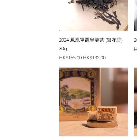
快速瀏覽
2024 鳳凰單叢烏龍茶 (銀花香)
30g
H
一般價格
促銷價格
HK$165.00
HK$132.00