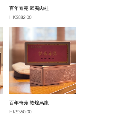
快速瀏覽
百年奇苑 武夷肉桂
價格
HK$882.00
快速瀏覽
百年奇苑 敦煌烏龍
價格
HK$350.00