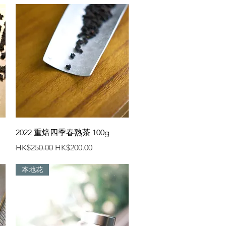
快速瀏覽
2022 重焙四季春熟茶 100g
一般價格
促銷價格
HK$250.00
HK$200.00
本地花