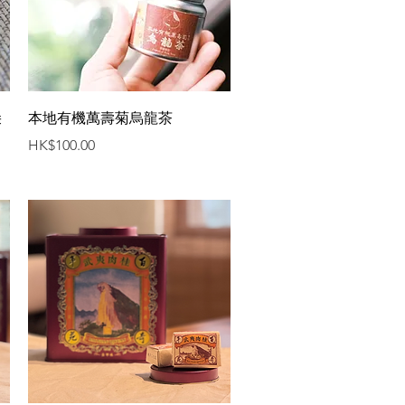
快速瀏覽
朵
本地有機萬壽菊烏龍茶
價格
HK$100.00