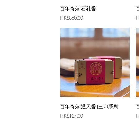
快速瀏覽
百年奇苑 石乳香
價格
HK$860.00
H
快速瀏覽
百年奇苑 透天香 [三印系列]
價格
HK$127.00
H