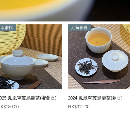
水蜜桃
紅莓糖香
快速瀏覽
快速瀏覽
2025 鳳凰單叢烏龍茶(蜜蘭香)
2024 鳳凰單叢烏龍茶(夢香)
價格
價格
K$180.00
HK$312.00