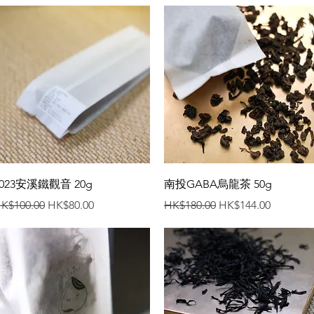
快速瀏覽
快速瀏覽
2023安溪鐵觀音 20g
南投GABA烏龍茶 50g
一般價格
促銷價格
一般價格
促銷價格
K$100.00
HK$80.00
HK$180.00
HK$144.00