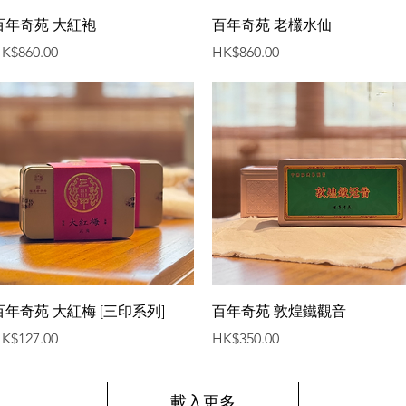
快速瀏覽
快速瀏覽
百年奇苑 大紅袍
百年奇苑 老欉水仙
價格
價格
K$860.00
HK$860.00
快速瀏覽
快速瀏覽
百年奇苑 大紅梅 [三印系列]
百年奇苑 敦煌鐵觀音
價格
價格
K$127.00
HK$350.00
載入更多