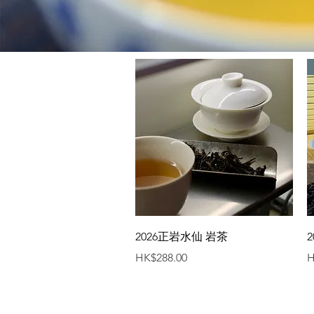
快速瀏覽
2026正岩水仙 岩茶
價格
HK$288.00
H