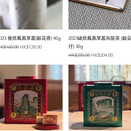
快速瀏覽
快速瀏覽
2023 複焙鳳凰單叢(銀花香) 40g
2023碳焙鳳凰單叢烏龍茶 (鋸
仔) 30g
一般價格
促銷價格
K$160.00
HK$128.00
一般價格
促銷價格
HK$255.00
HK$204.00