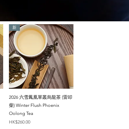
新
快速瀏覽
2026 六雪鳳凰單叢烏龍茶 (雷叩
柴) Winter Flush Phoenix
Oolong Tea
價格
HK$260.00